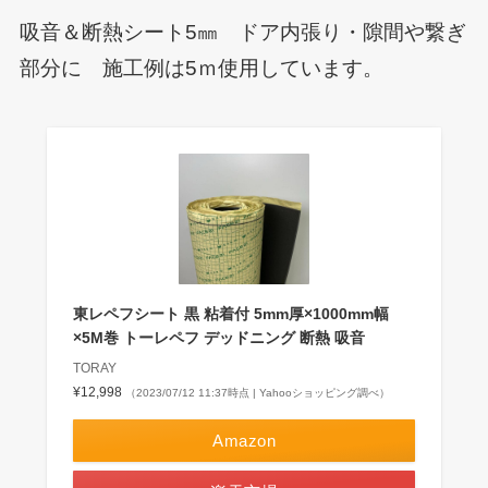
吸音＆断熱シート5㎜ ドア内張り・隙間や繋ぎ
部分に 施工例は5ｍ使用しています。
東レペフシート 黒 粘着付 5mm厚×1000mm幅
×5M巻 トーレペフ デッドニング 断熱 吸音
TORAY
¥12,998
（2023/07/12 11:37時点 | Yahooショッピング調べ）
Amazon